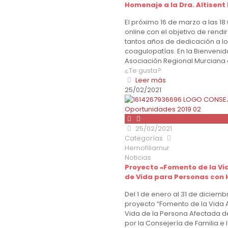
Homenaje a la Dra. Altisent 
El próximo 16 de marzo a las 18
online con el objetivo de rendi
tantos años de dedicación a lo
coagulopatías. En la Bienvenida
Asociación Regional Murciana d
¿Te gusta?
Leer más
25/02/2021
25/02/2021
Categorías
Hemofiliamur
Noticias
Proyecto «Fomento de la Vi
de Vida para Personas con 
Del 1 de enero al 31 de diciemb
proyecto “Fomento de la Vida 
Vida de la Persona Afectada de
por la Consejería de Familia e