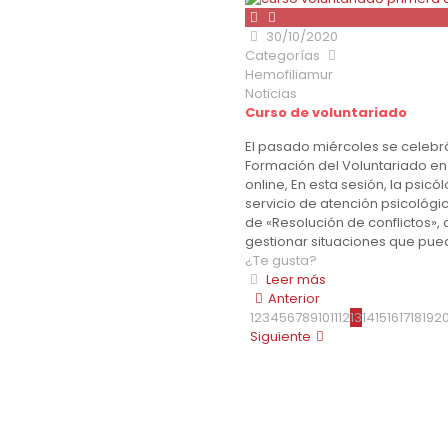
30/10/2020
Categorías
Hemofiliamur
Noticias
Curso de voluntariado
El pasado miércoles se celebró
Formación del Voluntariado en
online, En esta sesión, la psic
servicio de atención psicológi
de «Resolución de conflictos»,
gestionar situaciones que pu
¿Te gusta?
Leer más
Anterior
1
2
3
4
5
6
7
8
9
10
11
12
13
14
15
16
17
18
19
2
Siguiente