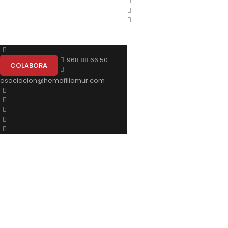
968 88 66 50
COLABORA
asociacion@hemofiliamur.com