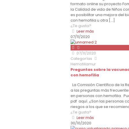
formato online su proyecto Fo
la Calidad de vida de Niños con
es posibilitar una mejora del bi
con hemofilia u otra
[…]
¿Te gusta?
Leer más
07/11/2020
07/11/2020
Categorías
Hemofiliamur
Preguntas sobre la vacunaci
con hemofilia
La Comisión Científica de la R
a las preguntas más frecuentes
en personas con hemofilia. Pu
pdf aquí. ¿Son las personas co
riesgos a los que se recomien
¿Te gusta?
Leer más
30/10/2020