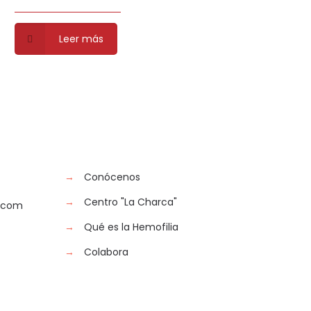
Leer más
→
Conócenos
→
Centro "La Charca"
r.com
→
Qué es la Hemofilia
→
Colabora