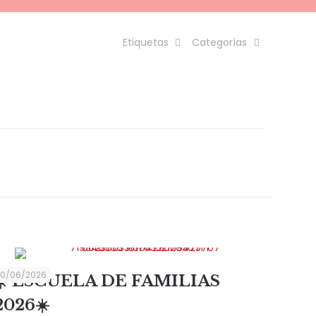
Etiquetas
Categorías
10/06/2026
☀️ ESCUELA DE FAMILIAS
2026☀️