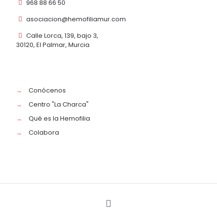
968 88 66 50
asociacion@hemofiliamur.com
Calle Lorca, 139, bajo 3,
30120, El Palmar, Murcia
→
Conócenos
→
Centro "La Charca"
→
Qué es la Hemofilia
→
Colabora