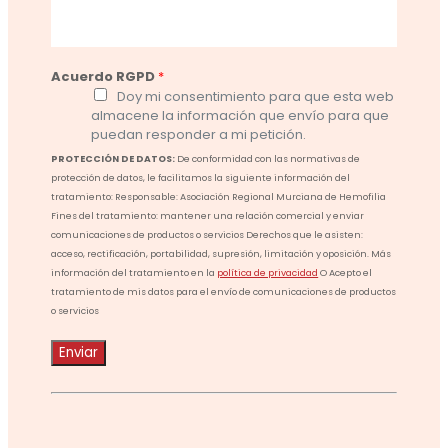
Acuerdo RGPD
*
Doy mi consentimiento para que esta web
almacene la información que envío para que
puedan responder a mi petición.
PROTECCIÓN DE DATOS:
De conformidad con las normativas de
protección de datos, le facilitamos la siguiente información del
tratamiento: Responsable: Asociación Regional Murciana de Hemofilia
Fines del tratamiento: mantener una relación comercial y enviar
comunicaciones de productos o servicios Derechos que le asisten:
acceso, rectificación, portabilidad, supresión, limitación y oposición. Más
información del tratamiento en la
política de privacidad
O Acepto el
tratamiento de mis datos para el envío de comunicaciones de productos
o servicios
Enviar