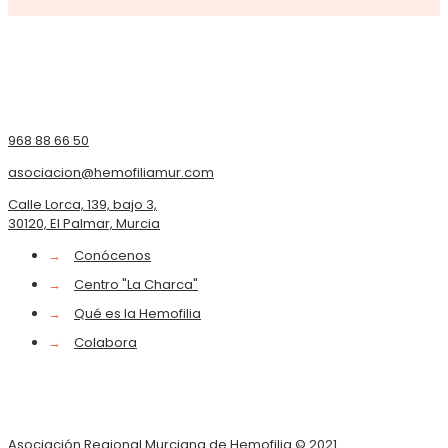
968 88 66 50
asociacion@hemofiliamur.com
Calle Lorca, 139, bajo 3,
30120, El Palmar, Murcia
→
Conócenos
→
Centro "La Charca"
→
Qué es la Hemofilia
→
Colabora
Asociación Regional Murciana de Hemofilia © 2021