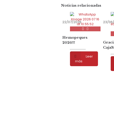
Noticias relacionadas
22/07/2026
23/06
Hemopeques
Graci
2026!!!
CajaM
Leer
más