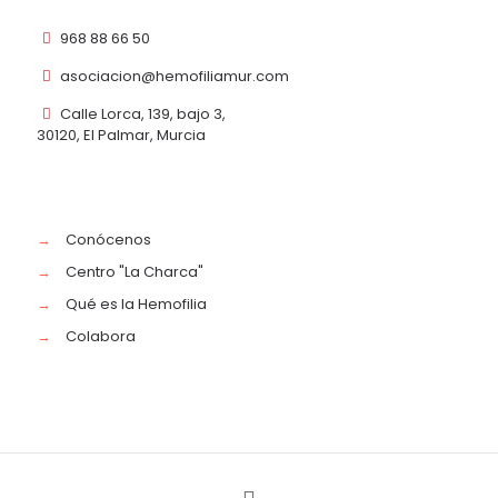
968 88 66 50
asociacion@hemofiliamur.com
Calle Lorca, 139, bajo 3,
30120, El Palmar, Murcia
→
Conócenos
→
Centro "La Charca"
→
Qué es la Hemofilia
→
Colabora