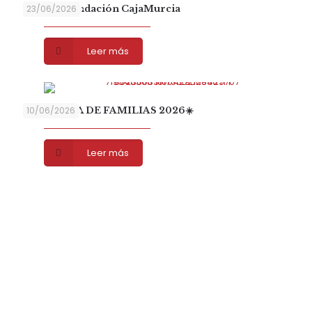
Gracias Fundación CajaMurcia
23/06/2026
Leer más
☀️ ESCUELA DE FAMILIAS 2026☀️
10/06/2026
Leer más