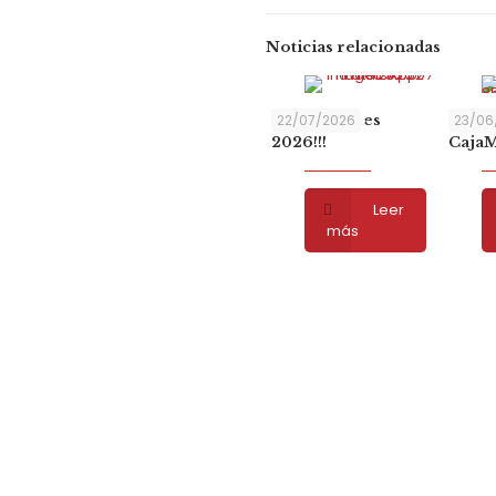
Noticias relacionadas
Hemopeques
22/07/2026
Graci
23/06
2026!!!
CajaM
Leer
más