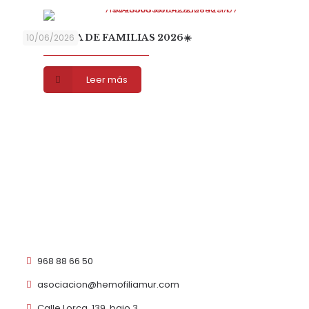
☀️ ESCUELA DE FAMILIAS 2026☀️
10/06/2026
Leer más
968 88 66 50
asociacion@hemofiliamur.com
Calle Lorca, 139, bajo 3,