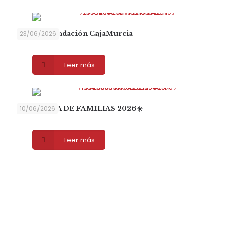
Gracias Fundación CajaMurcia
23/06/2026
Leer más
☀️ ESCUELA DE FAMILIAS 2026☀️
10/06/2026
Leer más