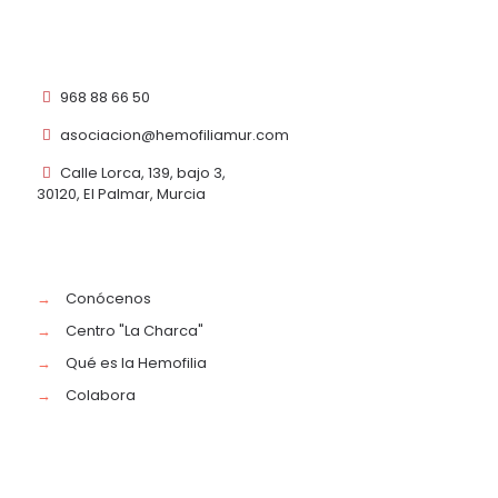
968 88 66 50
asociacion@hemofiliamur.com
Calle Lorca, 139, bajo 3,
30120, El Palmar, Murcia
→
Conócenos
→
Centro "La Charca"
→
Qué es la Hemofilia
→
Colabora