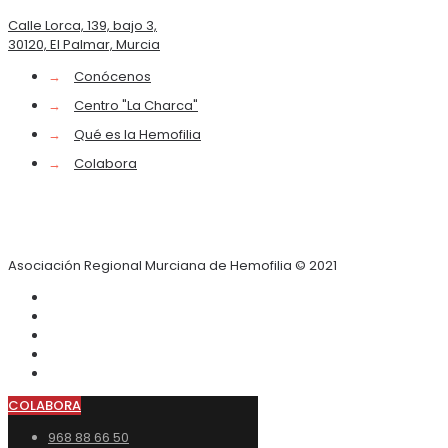
Calle Lorca, 139, bajo 3,
30120, El Palmar, Murcia
→
Conócenos
→
Centro "La Charca"
→
Qué es la Hemofilia
→
Colabora
Asociación Regional Murciana de Hemofilia © 2021
COLABORA
968 88 66 50