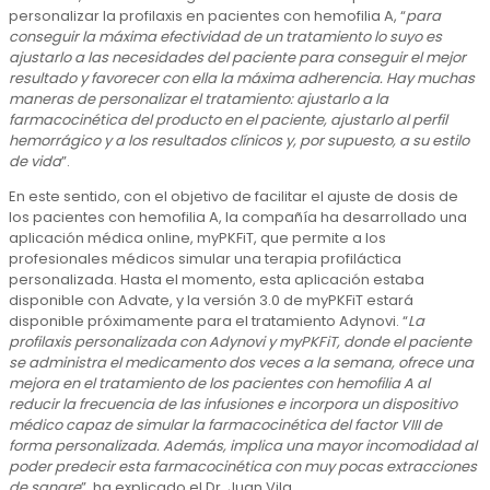
personalizar la profilaxis en pacientes con hemofilia A, “
para
conseguir la máxima efectividad de un tratamiento lo suyo es
ajustarlo a las necesidades del paciente para conseguir el mejor
resultado y favorecer con ella la máxima adherencia. Hay muchas
maneras de personalizar el tratamiento: ajustarlo a la
farmacocinética del producto en el paciente, ajustarlo al perfil
hemorrágico y a los resultados clínicos y, por supuesto, a su estilo
de vida
”.
En este sentido, con el objetivo de facilitar el ajuste de dosis de
los pacientes con hemofilia A, la compañía ha desarrollado una
aplicación médica online, myPKFiT, que permite a los
profesionales médicos simular una terapia profiláctica
personalizada. Hasta el momento, esta aplicación estaba
disponible con Advate, y la versión 3.0 de myPKFiT estará
disponible próximamente para el tratamiento Adynovi. “
La
profilaxis personalizada con Adynovi y myPKFiT, donde el paciente
se administra el medicamento dos veces a la semana, ofrece una
mejora en el tratamiento de los pacientes con hemofilia A al
reducir la frecuencia de las infusiones e incorpora un dispositivo
médico capaz de simular la farmacocinética del factor VIII de
forma personalizada. Además, implica una mayor incomodidad al
poder predecir esta farmacocinética con muy pocas extracciones
de sangre
”, ha explicado el Dr. Juan Vila.