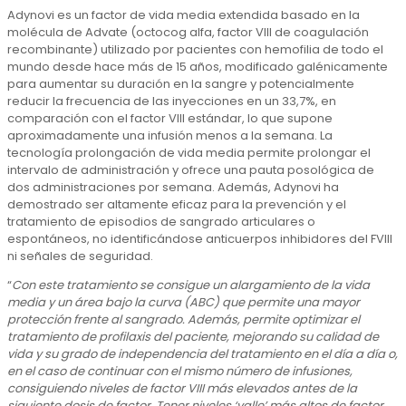
Adynovi es un factor de vida media extendida basado en la
molécula de Advate (octocog alfa, factor VIII de coagulación
recombinante) utilizado por pacientes con hemofilia de todo el
mundo desde hace más de 15 años, modificado galénicamente
para aumentar su duración en la sangre y potencialmente
reducir la frecuencia de las inyecciones en un 33,7%, en
comparación con el factor VIII estándar, lo que supone
aproximadamente una infusión menos a la semana. La
tecnología prolongación de vida media permite prolongar el
intervalo de administración y ofrece una pauta posológica de
dos administraciones por semana. Además, Adynovi ha
demostrado ser altamente eficaz para la prevención y el
tratamiento de episodios de sangrado articulares o
espontáneos, no identificándose anticuerpos inhibidores del FVIII
ni señales de seguridad.
“
Con este tratamiento se consigue un alargamiento de la vida
media y un área bajo la curva (ABC) que permite una mayor
protección frente al sangrado. Además, permite optimizar el
tratamiento de profilaxis del paciente, mejorando su calidad de
vida y su grado de independencia del tratamiento en el día a día o,
en el caso de continuar con el mismo número de infusiones,
consiguiendo niveles de factor VIII más elevados antes de la
siguiente dosis de factor. Tener niveles ‘valle’ más altos de factor