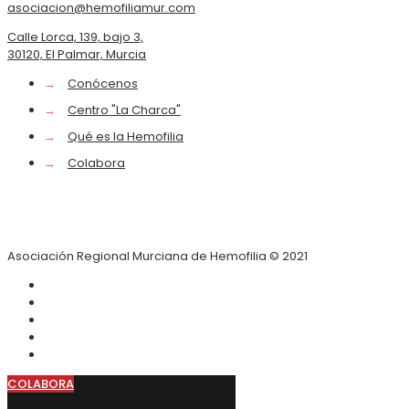
asociacion@hemofiliamur.com
Calle Lorca, 139, bajo 3,
30120, El Palmar, Murcia
→
Conócenos
→
Centro "La Charca"
→
Qué es la Hemofilia
→
Colabora
Asociación Regional Murciana de Hemofilia © 2021
COLABORA