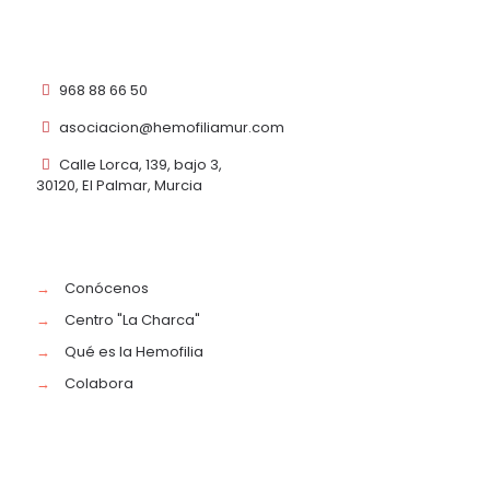
968 88 66 50
asociacion@hemofiliamur.com
Calle Lorca, 139, bajo 3,
30120, El Palmar, Murcia
→
Conócenos
→
Centro "La Charca"
→
Qué es la Hemofilia
→
Colabora