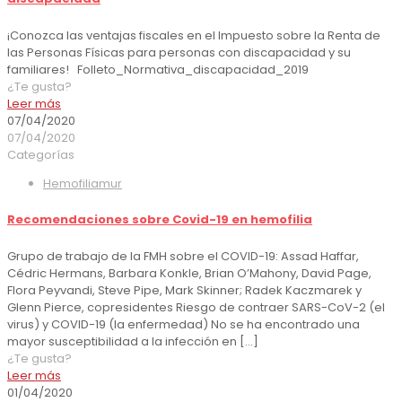
¡Conozca las ventajas fiscales en el Impuesto sobre la Renta de
las Personas Físicas para personas con discapacidad y su
familiares! Folleto_Normativa_discapacidad_2019
¿Te gusta?
Leer más
07/04/2020
07/04/2020
Categorías
Hemofiliamur
Recomendaciones sobre Covid-19 en hemofilia
Grupo de trabajo de la FMH sobre el COVID-19: Assad Haffar,
Cédric Hermans, Barbara Konkle, Brian O’Mahony, David Page,
Flora Peyvandi, Steve Pipe, Mark Skinner; Radek Kaczmarek y
Glenn Pierce, copresidentes Riesgo de contraer SARS-CoV-2 (el
virus) y COVID-19 (la enfermedad) No se ha encontrado una
mayor susceptibilidad a la infección en
[…]
¿Te gusta?
Leer más
01/04/2020