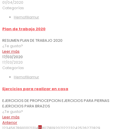
01/04/2020
Categorías
Hemofiliamur
Plan de trabajo 2020
RESUMEN PLAN DE TRABAJO 2020
¿Te gusta?
Leer más
17/03/2020
17/03/2020
Categorías
Hemofiliamur
Ejercicios para realizar en casa
EJERCICIOS DE PROPIOCEPCION EJERCICIOS PARA PIERNAS
EJERCICIOS PARA BRAZOS
¿Te gusta?
Leer más
Anterior
1
2
3
4
5
6
7
8
9
10
11
12
13
14
15
16
17
18
19
20
21
22
23
24
25
26
27
28
29