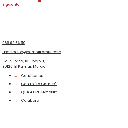
Siguiente
968 88 66 50
asociacion@hemofiliamur.com
Calle Lorca, 139, bajo 3,
30120, El Palmar, Murcia
→
Conócenos
→
Centro "La Charca"
→
Qué es la Hemofilia
→
Colabora