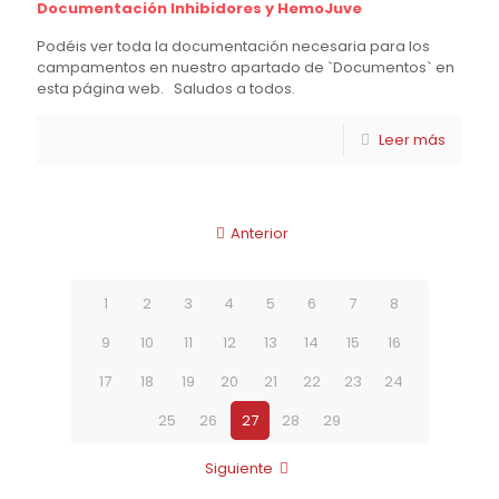
Documentación Inhibidores y HemoJuve
Podéis ver toda la documentación necesaria para los
campamentos en nuestro apartado de `Documentos` en
esta página web. Saludos a todos.
Leer más
Anterior
1
2
3
4
5
6
7
8
9
10
11
12
13
14
15
16
17
18
19
20
21
22
23
24
25
26
27
28
29
Siguiente